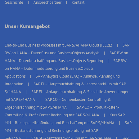
Geschichte
Ansprechpartner
Kontakt
Unser Kursangebot
End-to-End Business Processes mit SAP S/4HANA Cloud (IEE2E)
SAP
BW on HANA – Datenfluss und BusinessObjects Analysis
SAP BW on
HANA – Datenbeschaffung und BusinessObjects Reporting
SAP BW
on HANA – Datenmodellierung und BusinessObjects
Applications
SAP Analytics Cloud (SAC) – Analyse, Planung und
Integration
SAP FI – Hauptbuchhaltung & Jahresabschluss mit SAP
S/4HANA
SAP FI – Anlagenbuchhaltung & Spezielle Anwendungen
mit SAP S/4HANA
SAP CO – Gemeinkosten-Controlling &
Ergebnisrechnung mit SAP S/4HANA
SAP CO – Produktkosten-
Controlling & Profit Center Rechnung mit SAP S/4HANA
Kurs SAP
MM – Bezugsquellenfindung und Beschaffung mit SAP S/4HANA
SAP
MM – Bestandsführung und Rechnungsprüfung mit SAP
S/4HANA
SAP SD - Auftragsabwicklung mit SAP S/4HANA
SAP