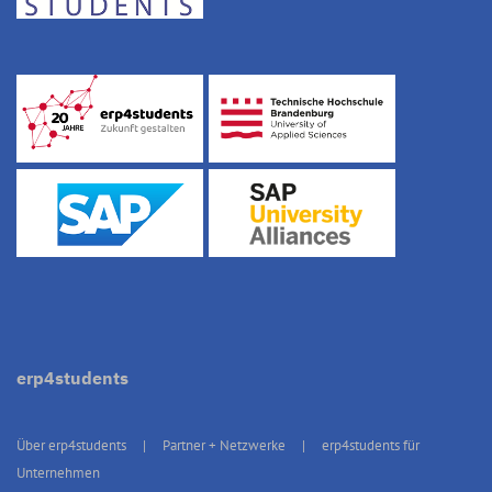
erp4students
Über erp4students
Partner + Netzwerke
erp4students für
Unternehmen