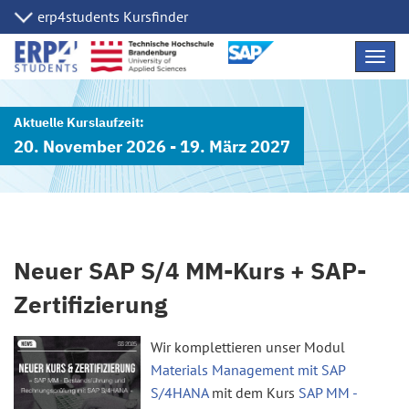
Navig
übers
20. November 2026 - 19. März 2027
Neuer SAP S/4 MM-Kurs + SAP-
Zertifizierung
Wir komplettieren unser Modul
Materials Management mit SAP
S/4HANA
mit dem Kurs
SAP MM -