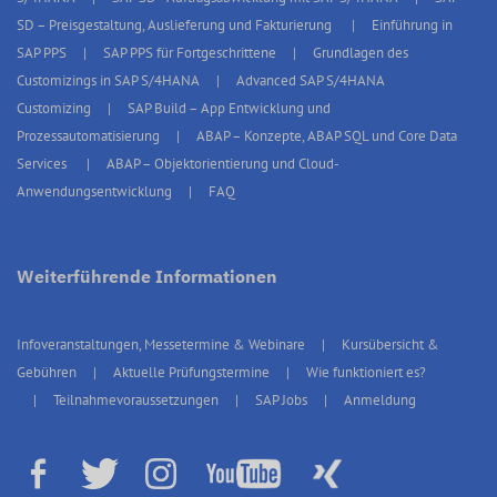
SD – Preisgestaltung, Auslieferung und Fakturierung
Einführung in
SAP PPS
SAP PPS für Fortgeschrittene
Grundlagen des
Customizings in SAP S/4HANA
Advanced SAP S/4HANA
Customizing
SAP Build – App Entwicklung und
Prozessautomatisierung
ABAP – Konzepte, ABAP SQL und Core Data
Services
ABAP – Objektorientierung und Cloud-
Anwendungsentwicklung
FAQ
Weiterführende Informationen
Infoveranstaltungen, Messetermine & Webinare
Kursübersicht &
Gebühren
Aktuelle Prüfungstermine
Wie funktioniert es?
Teilnahmevoraussetzungen
SAP Jobs
Anmeldung