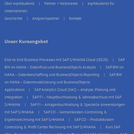
Über erp4students
Partner + Netzwerke
erp4students für
Unternehmen
Geschichte
Ansprechpartner
Kontakt
Unser Kursangebot
End-to-End Business Processes mit SAP S/4HANA Cloud (IEE2E)
SAP
BW on HANA – Datenfluss und BusinessObjects Analysis
SAP BW on
HANA – Datenbeschaffung und BusinessObjects Reporting
SAP BW
on HANA – Datenmodellierung und BusinessObjects
Applications
SAP Analytics Cloud (SAC) – Analyse, Planung und
Integration
SAP FI – Hauptbuchhaltung & Jahresabschluss mit SAP
S/4HANA
SAP FI – Anlagenbuchhaltung & Spezielle Anwendungen
mit SAP S/4HANA
SAP CO – Gemeinkosten-Controlling &
Ergebnisrechnung mit SAP S/4HANA
SAP CO – Produktkosten-
Controlling & Profit Center Rechnung mit SAP S/4HANA
Kurs SAP