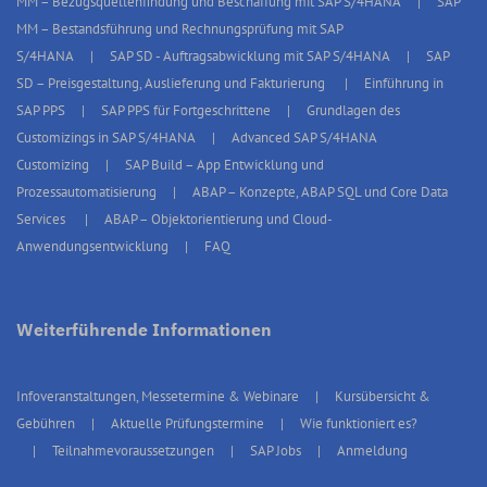
MM – Bezugsquellenfindung und Beschaffung mit SAP S/4HANA
SAP
MM – Bestandsführung und Rechnungsprüfung mit SAP
S/4HANA
SAP SD - Auftragsabwicklung mit SAP S/4HANA
SAP
SD – Preisgestaltung, Auslieferung und Fakturierung
Einführung in
SAP PPS
SAP PPS für Fortgeschrittene
Grundlagen des
Customizings in SAP S/4HANA
Advanced SAP S/4HANA
Customizing
SAP Build – App Entwicklung und
Prozessautomatisierung
ABAP – Konzepte, ABAP SQL und Core Data
Services
ABAP – Objektorientierung und Cloud-
Anwendungsentwicklung
FAQ
Weiterführende Informationen
Infoveranstaltungen, Messetermine & Webinare
Kursübersicht &
Gebühren
Aktuelle Prüfungstermine
Wie funktioniert es?
Teilnahmevoraussetzungen
SAP Jobs
Anmeldung