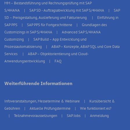
MM – Bestandsführung und Rechnungsprüfung mit SAP
S/4HANA
SAP SD - Auftragsabwicklung mit SAP S/4HANA
SAP
SD – Preisgestaltung, Auslieferung und Fakturierung
Einführung in
SAP PPS
SAP PPS für Fortgeschrittene
Grundlagen des
Customizings in SAP S/4HANA
Advanced SAP S/4HANA
Customizing
SAP Build – App Entwicklung und
Prozessautomatisierung
ABAP – Konzepte, ABAP SQL und Core Data
Services
ABAP – Objektorientierung und Cloud-
Anwendungsentwicklung
FAQ
Weiterführende Informationen
Infoveranstaltungen, Messetermine & Webinare
Kursübersicht &
Gebühren
Aktuelle Prüfungstermine
Wie funktioniert es?
Teilnahmevoraussetzungen
SAP Jobs
Anmeldung