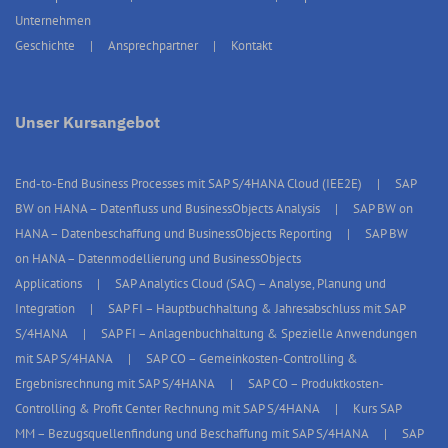
Unternehmen
Geschichte
Ansprechpartner
Kontakt
Unser Kursangebot
End-to-End Business Processes mit SAP S/4HANA Cloud (IEE2E)
SAP
BW on HANA – Datenfluss und BusinessObjects Analysis
SAP BW on
HANA – Datenbeschaffung und BusinessObjects Reporting
SAP BW
on HANA – Datenmodellierung und BusinessObjects
Applications
SAP Analytics Cloud (SAC) – Analyse, Planung und
Integration
SAP FI – Hauptbuchhaltung & Jahresabschluss mit SAP
S/4HANA
SAP FI – Anlagenbuchhaltung & Spezielle Anwendungen
mit SAP S/4HANA
SAP CO – Gemeinkosten-Controlling &
Ergebnisrechnung mit SAP S/4HANA
SAP CO – Produktkosten-
Controlling & Profit Center Rechnung mit SAP S/4HANA
Kurs SAP
MM – Bezugsquellenfindung und Beschaffung mit SAP S/4HANA
SAP