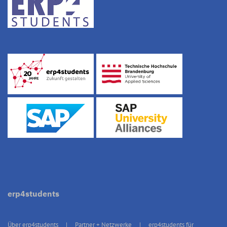
erp4students
Über erp4students
Partner + Netzwerke
erp4students für