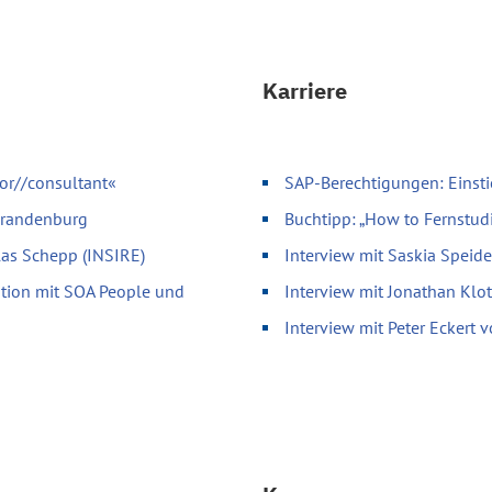
Karriere
or//consultant«
SAP-Berechtigungen: Einsti
 Brandenburg
Buchtipp: „How to Fernstud
olas Schepp (INSIRE)
Interview mit Saskia Speid
ation mit SOA People und
Interview mit Jonathan Klo
Interview mit Peter Eckert