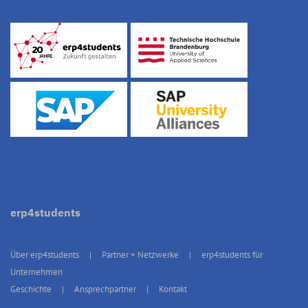
erp4students
Über erp4students
Partner + Netzwerke
erp4students für
Unternehmen
Geschichte
Ansprechpartner
Kontakt