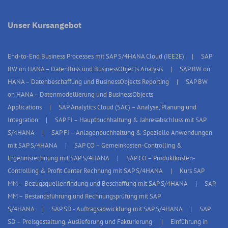
Unser Kursangebot
End-to-End Business Processes mit SAP S/4HANA Cloud (IEE2E)
SAP
BW on HANA – Datenfluss und BusinessObjects Analysis
SAP BW on
HANA – Datenbeschaffung und BusinessObjects Reporting
SAP BW
on HANA – Datenmodellierung und BusinessObjects
Applications
SAP Analytics Cloud (SAC) – Analyse, Planung und
Integration
SAP FI – Hauptbuchhaltung & Jahresabschluss mit SAP
S/4HANA
SAP FI – Anlagenbuchhaltung & Spezielle Anwendungen
mit SAP S/4HANA
SAP CO – Gemeinkosten-Controlling &
Ergebnisrechnung mit SAP S/4HANA
SAP CO – Produktkosten-
Controlling & Profit Center Rechnung mit SAP S/4HANA
Kurs SAP
MM – Bezugsquellenfindung und Beschaffung mit SAP S/4HANA
SAP
MM – Bestandsführung und Rechnungsprüfung mit SAP
S/4HANA
SAP SD - Auftragsabwicklung mit SAP S/4HANA
SAP
SD – Preisgestaltung, Auslieferung und Fakturierung
Einführung in