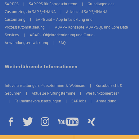
SAP PPS
SAP PPS für Fortgeschrittene
Grundlagen des
Customizings in SAP S/4HANA
Advanced SAP S/4HANA
Customizing
SAP Build – App Entwicklung und
Prozessautomatisierung
ABAP – Konzepte, ABAP SQL und Core Data
Services
ABAP – Objektorientierung und Cloud-
Anwendungsentwicklung
FAQ
Weiterführende Informationen
Infoveranstaltungen, Messetermine & Webinare
Kursübersicht &
Gebühren
Aktuelle Prüfungstermine
Wie funktioniert es?
Teilnahmevoraussetzungen
SAP Jobs
Anmeldung
© 2026 erp4students Austria, Alle Rechte vorbehalten.
Impressum
|