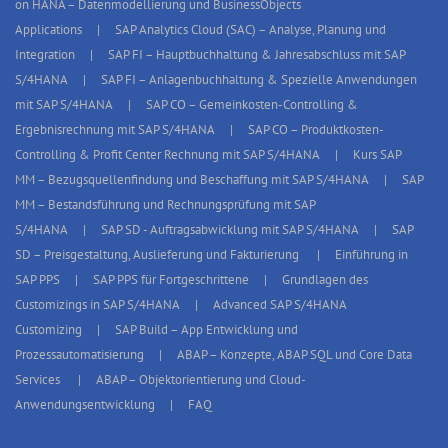
on HANA – Datenmodellierung und BusinessObjects
Applications
SAP Analytics Cloud (SAC) – Analyse, Planung und
Integration
SAP FI – Hauptbuchhaltung & Jahresabschluss mit SAP
S/4HANA
SAP FI – Anlagenbuchhaltung & Spezielle Anwendungen
mit SAP S/4HANA
SAP CO – Gemeinkosten-Controlling &
Ergebnisrechnung mit SAP S/4HANA
SAP CO – Produktkosten-
Controlling & Profit Center Rechnung mit SAP S/4HANA
Kurs SAP
MM – Bezugsquellenfindung und Beschaffung mit SAP S/4HANA
SAP
MM – Bestandsführung und Rechnungsprüfung mit SAP
S/4HANA
SAP SD - Auftragsabwicklung mit SAP S/4HANA
SAP
SD – Preisgestaltung, Auslieferung und Fakturierung
Einführung in
SAP PPS
SAP PPS für Fortgeschrittene
Grundlagen des
Customizings in SAP S/4HANA
Advanced SAP S/4HANA
Customizing
SAP Build – App Entwicklung und
Prozessautomatisierung
ABAP – Konzepte, ABAP SQL und Core Data
Services
ABAP – Objektorientierung und Cloud-
Anwendungsentwicklung
FAQ