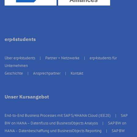
erp4students
Über erp4students
Partner + Netzwerke
erp4students für
Unternehmen
Geschichte
Ansprechpartner
Kontakt
Unser Kursangebot
End-to-End Business Processes mit SAP S/4HANA Cloud (IEE2E)
SAP
BW on HANA – Datenfluss und BusinessObjects Analysis
SAP BW on
HANA – Datenbeschaffung und BusinessObjects Reporting
SAP BW