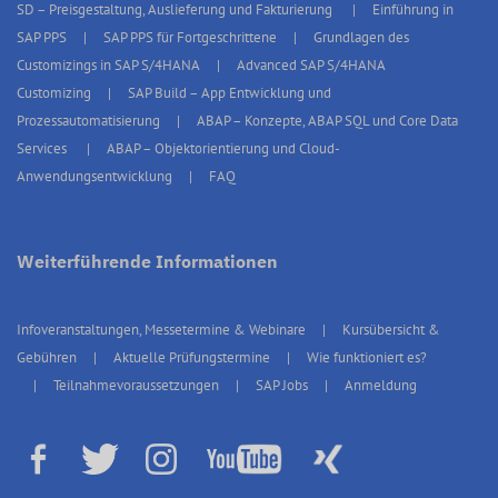
SD – Preisgestaltung, Auslieferung und Fakturierung
Einführung in
SAP PPS
SAP PPS für Fortgeschrittene
Grundlagen des
Customizings in SAP S/4HANA
Advanced SAP S/4HANA
Customizing
SAP Build – App Entwicklung und
Prozessautomatisierung
ABAP – Konzepte, ABAP SQL und Core Data
Services
ABAP – Objektorientierung und Cloud-
Anwendungsentwicklung
FAQ
Weiterführende Informationen
Infoveranstaltungen, Messetermine & Webinare
Kursübersicht &
Gebühren
Aktuelle Prüfungstermine
Wie funktioniert es?
Teilnahmevoraussetzungen
SAP Jobs
Anmeldung