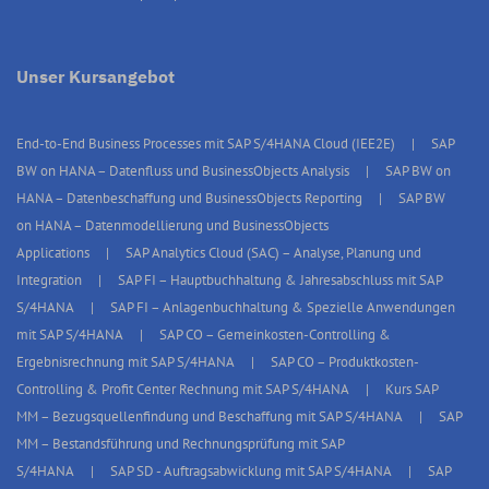
Unser Kursangebot
End-to-End Business Processes mit SAP S/4HANA Cloud (IEE2E)
SAP
BW on HANA – Datenfluss und BusinessObjects Analysis
SAP BW on
HANA – Datenbeschaffung und BusinessObjects Reporting
SAP BW
on HANA – Datenmodellierung und BusinessObjects
Applications
SAP Analytics Cloud (SAC) – Analyse, Planung und
Integration
SAP FI – Hauptbuchhaltung & Jahresabschluss mit SAP
S/4HANA
SAP FI – Anlagenbuchhaltung & Spezielle Anwendungen
mit SAP S/4HANA
SAP CO – Gemeinkosten-Controlling &
Ergebnisrechnung mit SAP S/4HANA
SAP CO – Produktkosten-
Controlling & Profit Center Rechnung mit SAP S/4HANA
Kurs SAP
MM – Bezugsquellenfindung und Beschaffung mit SAP S/4HANA
SAP
MM – Bestandsführung und Rechnungsprüfung mit SAP
S/4HANA
SAP SD - Auftragsabwicklung mit SAP S/4HANA
SAP