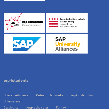
erp4students
Über erp4students
Partner + Netzwerke
erp4students für
Unternehmen
Geschichte
Ansprechpartner
Kontakt