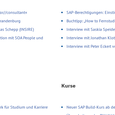
or//consultant«
SAP-Berechtigungen: Einsti
 Brandenburg
Buchtipp: „How to Fernstud
olas Schepp (INSIRE)
Interview mit Saskia Speid
ation mit SOA People und
Interview mit Jonathan Klo
Interview mit Peter Eckert
Kurse
k für Studium und Karriere
Neuer SAP Build-Kurs ab d