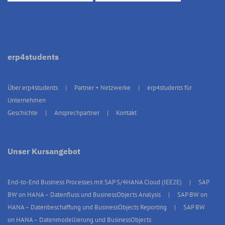
erp4students
Über erp4students
Partner + Netzwerke
erp4students für
Unternehmen
Geschichte
Ansprechpartner
Kontakt
Unser Kursangebot
End-to-End Business Processes mit SAP S/4HANA Cloud (IEE2E)
SAP
BW on HANA – Datenfluss und BusinessObjects Analysis
SAP BW on
HANA – Datenbeschaffung und BusinessObjects Reporting
SAP BW
on HANA – Datenmodellierung und BusinessObjects