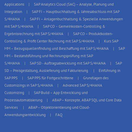
Applications
SAP Analytics Cloud (SAC) – Analyse, Planung und
Integration
SAP FI – Hauptbuchhaltung & Jahresabschluss mit SAP
S/4HANA
SAP FI – Anlagenbuchhaltung & Spezielle Anwendungen
mit SAP S/4HANA
SAP CO – Gemeinkosten-Controlling &
Ergebnisrechnung mit SAP S/4HANA
SAP CO – Produktkosten-
Controlling & Profit Center Rechnung mit SAP S/4HANA
Kurs SAP
MM – Bezugsquellenfindung und Beschaffung mit SAP S/4HANA
SAP
MM – Bestandsführung und Rechnungsprüfung mit SAP
S/4HANA
SAP SD - Auftragsabwicklung mit SAP S/4HANA
SAP
SD – Preisgestaltung, Auslieferung und Fakturierung
Einführung in
SAP PPS
SAP PPS für Fortgeschrittene
Grundlagen des
Customizings in SAP S/4HANA
Advanced SAP S/4HANA
Customizing
SAP Build – App Entwicklung und
Prozessautomatisierung
ABAP – Konzepte, ABAP SQL und Core Data
Services
ABAP – Objektorientierung und Cloud-
Anwendungsentwicklung
FAQ