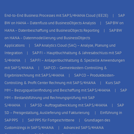
End-to-End Business Processes mit SAP S/4HANA Cloud (IEE2E)
SAP
BW on HANA – Datenfluss und BusinessObjects Analysis
SAP BW on
HANA – Datenbeschaffung und BusinessObjects Reporting
SAP BW
on HANA – Datenmodellierung und BusinessObjects
Applications
SAP Analytics Cloud (SAC) – Analyse, Planung und
Integration
SAP FI – Hauptbuchhaltung & Jahresabschluss mit SAP
S/4HANA
SAP FI – Anlagenbuchhaltung & Spezielle Anwendungen
mit SAP S/4HANA
SAP CO – Gemeinkosten-Controlling &
Ergebnisrechnung mit SAP S/4HANA
SAP CO – Produktkosten-
Controlling & Profit Center Rechnung mit SAP S/4HANA
Kurs SAP
MM – Bezugsquellenfindung und Beschaffung mit SAP S/4HANA
SAP
MM – Bestandsführung und Rechnungsprüfung mit SAP
S/4HANA
SAP SD - Auftragsabwicklung mit SAP S/4HANA
SAP
SD – Preisgestaltung, Auslieferung und Fakturierung
Einführung in
SAP PPS
SAP PPS für Fortgeschrittene
Grundlagen des
Customizings in SAP S/4HANA
Advanced SAP S/4HANA