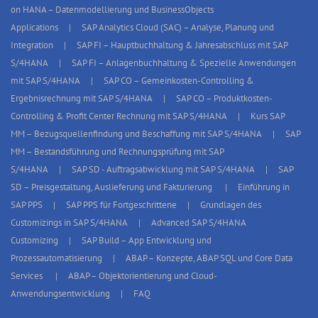
on HANA – Datenmodellierung und BusinessObjects
Applications
SAP Analytics Cloud (SAC) – Analyse, Planung und
Integration
SAP FI – Hauptbuchhaltung & Jahresabschluss mit SAP
S/4HANA
SAP FI – Anlagenbuchhaltung & Spezielle Anwendungen
mit SAP S/4HANA
SAP CO – Gemeinkosten-Controlling &
Ergebnisrechnung mit SAP S/4HANA
SAP CO – Produktkosten-
Controlling & Profit Center Rechnung mit SAP S/4HANA
Kurs SAP
MM – Bezugsquellenfindung und Beschaffung mit SAP S/4HANA
SAP
MM – Bestandsführung und Rechnungsprüfung mit SAP
S/4HANA
SAP SD - Auftragsabwicklung mit SAP S/4HANA
SAP
SD – Preisgestaltung, Auslieferung und Fakturierung
Einführung in
SAP PPS
SAP PPS für Fortgeschrittene
Grundlagen des
Customizings in SAP S/4HANA
Advanced SAP S/4HANA
Customizing
SAP Build – App Entwicklung und
Prozessautomatisierung
ABAP – Konzepte, ABAP SQL und Core Data
Services
ABAP – Objektorientierung und Cloud-
Anwendungsentwicklung
FAQ