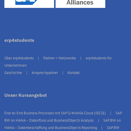
erp4students
Über erp4students
Partner + Netzwerke
erp4students für
Unternehmen
Geschichte
Ansprechpartner
Kontakt
Unser Kursangebot
End-to-End Business Processes mit SAP S/4HANA Cloud (IEE2E)
SAP
BW on HANA – Datenfluss und BusinessObjects Analysis
SAP BW on
HANA – Datenbeschaffung und BusinessObjects Reporting
SAP BW