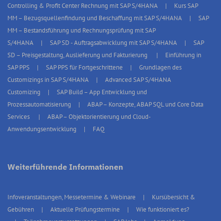
Controlling & Profit Center Rechnung mit SAP S/4HANA
Kurs SAP
MM – Bezugsquellenfindung und Beschaffung mit SAP S/4HANA
SAP
MM – Bestandsführung und Rechnungsprüfung mit SAP
S/4HANA
SAP SD - Auftragsabwicklung mit SAP S/4HANA
SAP
SD – Preisgestaltung, Auslieferung und Fakturierung
Einführung in
SAP PPS
SAP PPS für Fortgeschrittene
Grundlagen des
Customizings in SAP S/4HANA
Advanced SAP S/4HANA
Customizing
SAP Build – App Entwicklung und
Prozessautomatisierung
ABAP – Konzepte, ABAP SQL und Core Data
Services
ABAP – Objektorientierung und Cloud-
Anwendungsentwicklung
FAQ
Weiterführende Informationen
Infoveranstaltungen, Messetermine & Webinare
Kursübersicht &
Gebühren
Aktuelle Prüfungstermine
Wie funktioniert es?