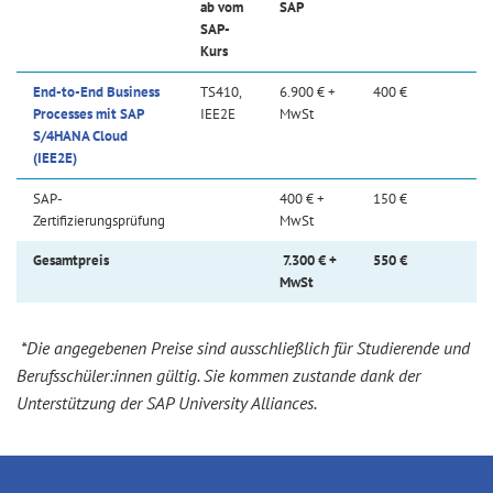
ab vom
SAP
SAP-
Kurs
End-to-End Business
TS410,
6.900 € +
400 €
Processes mit SAP
IEE2E
MwSt
S/4HANA Cloud
(IEE2E)
SAP-
400 € +
150 €
Zertifizierungsprüfung
MwSt
Gesamtpreis
7.300 € +
550 €
MwSt
*Die angegebenen Preise sind ausschließlich für Studierende und
Berufsschüler:innen gültig. Sie kommen zustande dank der
Unterstützung der SAP University Alliances.