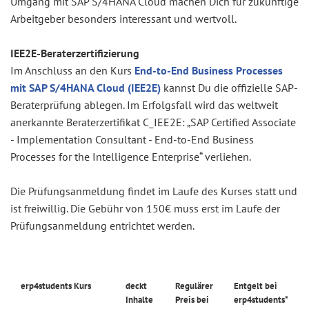
Umgang mit SAP S/4HANA Cloud machen Dich für zukünftige
Arbeitgeber besonders interessant und wertvoll.
IEE2E-Beraterzertifizierung
Im Anschluss an den Kurs
End-to-End Business Processes
mit SAP S/4HANA Cloud (IEE2E)
kannst Du die offizielle SAP-
Beraterprüfung ablegen. Im Erfolgsfall wird das weltweit
anerkannte Beraterzertifikat C_IEE2E: „SAP Certified Associate
- Implementation Consultant - End-to-End Business
Processes for the Intelligence Enterprise“ verliehen.
Die Prüfungsanmeldung findet im Laufe des Kurses statt und
ist freiwillig. Die Gebühr von 150€ muss erst im Laufe der
Prüfungsanmeldung entrichtet werden.
erp4students Kurs
deckt
Regulärer
Entgelt bei
Inhalte
Preis bei
erp4students*