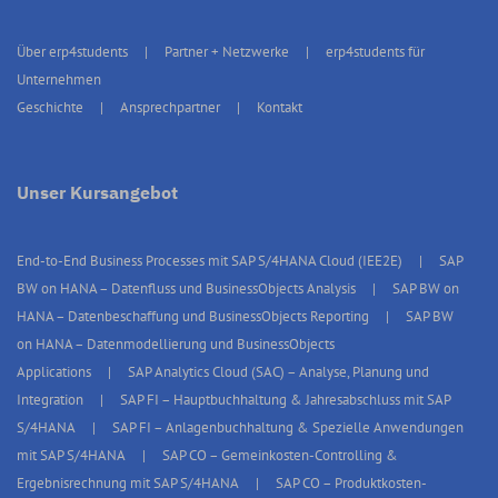
Über erp4students
Partner + Netzwerke
erp4students für
Unternehmen
Geschichte
Ansprechpartner
Kontakt
Unser Kursangebot
End-to-End Business Processes mit SAP S/4HANA Cloud (IEE2E)
SAP
BW on HANA – Datenfluss und BusinessObjects Analysis
SAP BW on
HANA – Datenbeschaffung und BusinessObjects Reporting
SAP BW
on HANA – Datenmodellierung und BusinessObjects
Applications
SAP Analytics Cloud (SAC) – Analyse, Planung und
Integration
SAP FI – Hauptbuchhaltung & Jahresabschluss mit SAP
S/4HANA
SAP FI – Anlagenbuchhaltung & Spezielle Anwendungen
mit SAP S/4HANA
SAP CO – Gemeinkosten-Controlling &
Ergebnisrechnung mit SAP S/4HANA
SAP CO – Produktkosten-