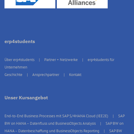
erp4students
Über erp4students
Partner + Netzwerke
erp4students für
Unternehmen
Geschichte
Ansprechpartner
Kontakt
Unser Kursangebot
End-to-End Business Processes mit SAP S/4HANA Cloud (IEE2E)
SAP
BW on HANA – Datenfluss und BusinessObjects Analysis
SAP BW on
HANA – Datenbeschaffung und BusinessObjects Reporting
SAP BW