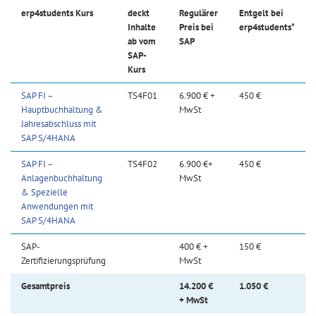
erp4students Kurs
deckt
Regulärer
Entgelt bei
Inhalte
Preis bei
erp4students*
ab vom
SAP
SAP-
Kurs
SAP FI –
TS4F01
6.900 € +
450 €
Hauptbuchhaltung &
MwSt
Jahresabschluss mit
SAP S/4HANA
SAP FI –
TS4F02
6.900 €+
450 €
Anlagenbuchhaltung
MwSt
& Spezielle
Anwendungen mit
SAP S/4HANA
SAP-
400 € +
150 €
Zertifizierungsprüfung
MwSt
Gesamtpreis
14.200 €
1.050 €
+ MwSt