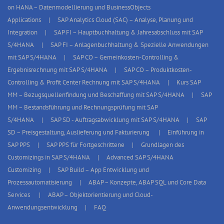
on HANA – Datenmodellierung und BusinessObjects
Applications
SAP Analytics Cloud (SAC) – Analyse, Planung und
Integration
SAP FI – Hauptbuchhaltung & Jahresabschluss mit SAP
S/4HANA
SAP FI – Anlagenbuchhaltung & Spezielle Anwendungen
mit SAP S/4HANA
SAP CO – Gemeinkosten-Controlling &
Ergebnisrechnung mit SAP S/4HANA
SAP CO – Produktkosten-
Controlling & Profit Center Rechnung mit SAP S/4HANA
Kurs SAP
MM – Bezugsquellenfindung und Beschaffung mit SAP S/4HANA
SAP
MM – Bestandsführung und Rechnungsprüfung mit SAP
S/4HANA
SAP SD - Auftragsabwicklung mit SAP S/4HANA
SAP
SD – Preisgestaltung, Auslieferung und Fakturierung
Einführung in
SAP PPS
SAP PPS für Fortgeschrittene
Grundlagen des
Customizings in SAP S/4HANA
Advanced SAP S/4HANA
Customizing
SAP Build – App Entwicklung und
Prozessautomatisierung
ABAP – Konzepte, ABAP SQL und Core Data
Services
ABAP – Objektorientierung und Cloud-
Anwendungsentwicklung
FAQ